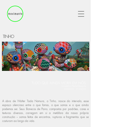
TINHO
TUDO QUE AINDA MORA EM NÓS
Curadoria: Paula Mesquita
22|
05|25 - 21
|06|25
A obra de Walter Tada Nomura, o Tinho, nasce do intervalo, esse
espaço silencioso entre o que fomos, o que somos e o que ainda
podemos ser. Seus Bonecos de Pano, compostos por padrões, cores e
texturas diversas, carregam em si a metáfora da nossa própria
construção – somos feitos de encontros, rupturas e fragmentos que se
costuram ao longo da vida.