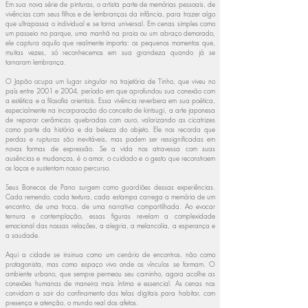
Em sua nova série de pinturas, o artista parte de memórias pessoais, de
vivências com seus filhos e de lembranças da infância, para trazer algo
que ultrapassa o individual e se torna universal. Em cenas simples como
um passeio no parque, uma manhã na praia ou um abraço demorado,
ele captura aquilo que realmente importa: os pequenos momentos que,
muitas vezes, só reconhecemos em sua grandeza quando já se
tornaram lembrança.
O Japão ocupa um lugar singular na trajetória de Tinho, que viveu no
país entre 2001 e 2004, período em que aprofundou sua conexão com
a estética e a filosofia orientais. Essa vivência reverbera em sua poética,
especialmente na incorporação do conceito de kintsugi, a arte japonesa
de reparar cerâmicas quebradas com ouro, valorizando as cicatrizes
como parte da história e da beleza do objeto. Ele nos recorda que
perdas e rupturas são inevitáveis, mas podem ser ressignificadas em
novas formas de expressão. Se a vida nos atravessa com suas
ausências e mudanças, é o amor, o cuidado e o gesto que reconstroem
os laços e sustentam nosso percurso.
Seus Bonecos de Pano surgem como guardiões dessas experiências.
Cada remendo, cada textura, cada estampa carrega a memória de um
encontro, de uma troca, de uma narrativa compartilhada. Ao evocar
ternura e contemplação, essas figuras revelam a complexidade
emocional das nossas relações, a alegria, a melancolia, a esperança e
a saudade.
Aqui a cidade se insinua como um cenário de encontros, não como
protagonista, mas como espaço vivo onde os vínculos se formam. O
ambiente urbano, que sempre permeou seu caminho, agora acolhe as
conexões humanas de maneira mais íntima e essencial. As cenas nos
convidam a sair do confinamento das telas digitais para habitar, com
presença e atenção, o mundo real dos afetos.