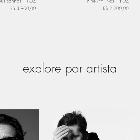
eus sonhos" - TOZ
Fine Art "Nós" - TOZ
R$ 3.900,00
R$ 2.200,00
explore por artista