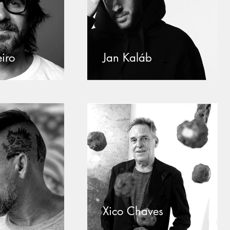
iro
Jan Kaláb
Xico Chaves