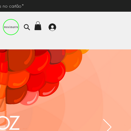
s no cartão*
TOZ