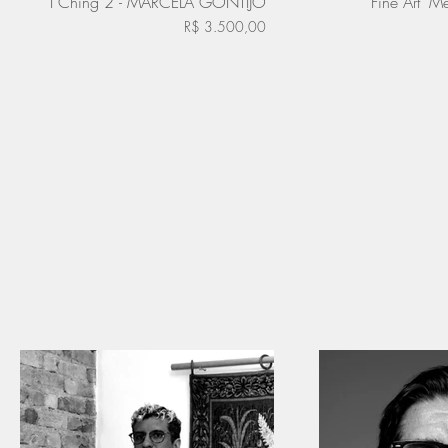
I Ching 2 - MARCELA GONTIJO
Fine Art "M
R$ 3.500,00