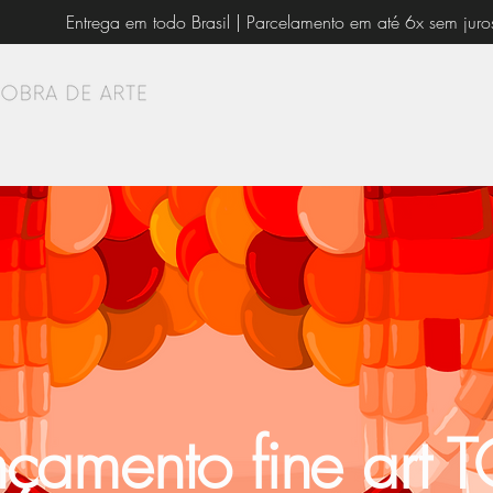
Entrega em todo Brasil | Parcelamento em até 6x sem juro
nçamento fine art 