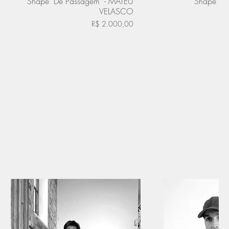
Shape "De Passagem" - MATEU
Shape "Mi
VELASCO
R$ 2.000,00