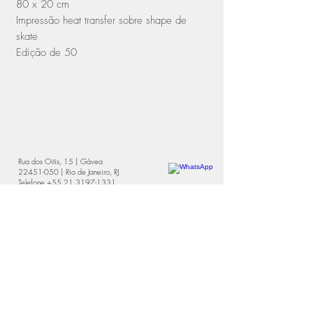
80 x 20 cm
Impressão heat transfer sobre shape de
skate
Edição de 50
Rua dos Oitis, 15 | Gávea
22451-050
| Rio de Janeiro, RJ
Telefone
+55 21 3197-1331
WhatsApp
+55 21 97114-3641
contato@galeriamovimento.com.br
CNPJ 09.161.956/0001-40
entregas
trocas e devoluções