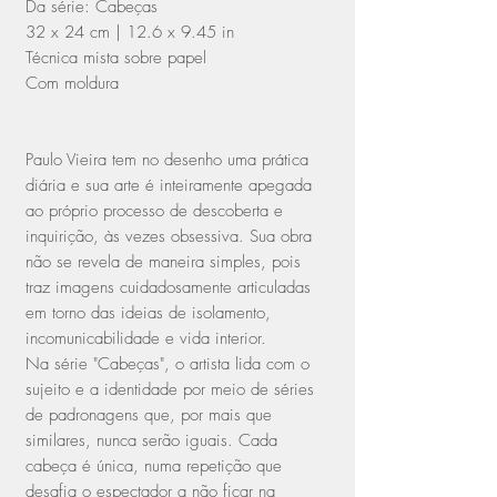
Da série: Cabeças
32 x 24 cm | 12.6 x 9.45 in
Técnica mista sobre papel
Com moldura
Paulo Vieira tem no desenho uma prática
diária e sua arte é inteiramente apegada
ao próprio processo de descoberta e
inquirição, às vezes obsessiva. Sua obra
não se revela de maneira simples, pois
traz imagens cuidadosamente articuladas
em torno das ideias de isolamento,
incomunicabilidade e vida interior.
Na série "Cabeças", o artista lida com o
sujeito e a identidade por meio de séries
de padronagens que, por mais que
similares, nunca serão iguais. Cada
cabeça é única, numa repetição que
desafia o espectador a não ficar na