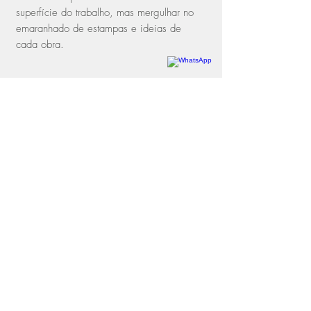
superfície do trabalho, mas mergulhar no
emaranhado de estampas e ideias de
cada obra.
Rua dos Oitis, 15 | Gávea
22451-050
| Rio de Janeiro, RJ
Telefone
+55 21 3197-1331
WhatsApp
+55 21 97114-3641
contato@galeriamovimento.com.br
CNPJ 09.161.956/0001-40
entregas
trocas e devoluções
política de privacidade