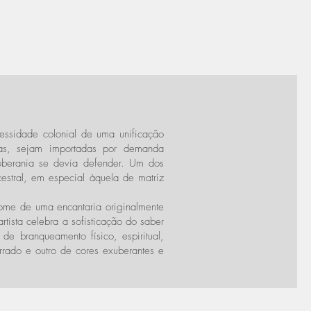
essidade colonial de uma unificação
rias, sejam importadas por demanda
oberania se devia defender. Um dos
estral, em especial àquela de matriz
 nome de uma encantaria originalmente
tista celebra a sofisticação do saber
de branqueamento físico, espiritual,
urrado e outro de cores exuberantes e