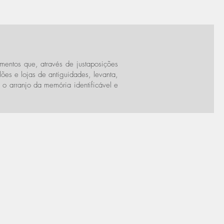
ementos que, através de justaposições
ões e lojas de antiguidades, levanta,
 o arranjo da memória identificável e