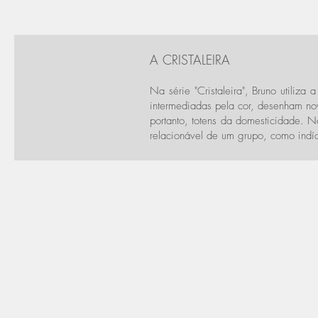
A
CRISTALEIRA
Na série "Cristaleira", Bruno utiliz
intermediadas pela cor, desenham nov
portanto, totens da domesticidade. N
relacionável de um grupo, como indíc