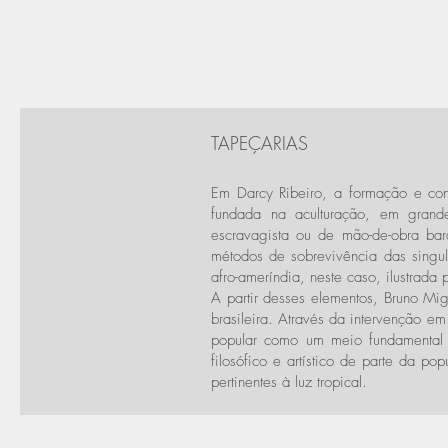
TAPEÇARIAS
Em Darcy Ribeiro, a formação e con
fundada na aculturação, em grande
escravagista ou de mão-de-obra ba
métodos de sobrevivência das singul
afro-ameríndia, neste caso, ilustrada
A partir desses elementos, Bruno Mig
brasileira. Através da intervenção em
popular como um meio fundamental pa
filosófico e artístico de parte da p
pertinentes à luz tropical.