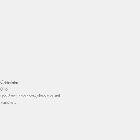
Cristaleira
2016
 poliéster, tinta spray,vidro e cristal
variáveis