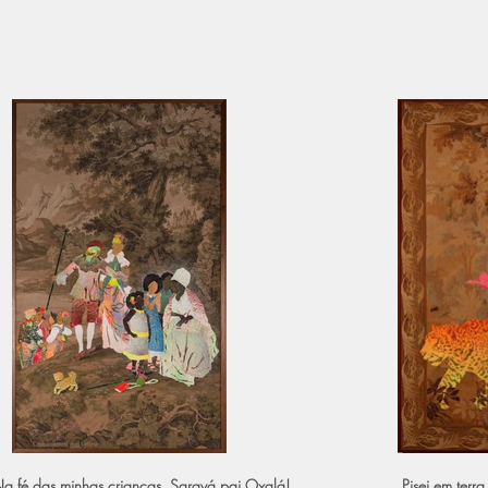
a fé das minhas crianças, Saravá pai Oxalá!
Pisei em terr