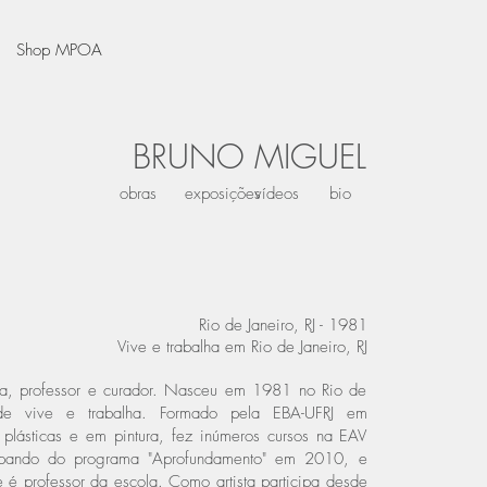
Shop MPOA
BRUNO MIGUEL
obras
exposições
vídeos
bio
Rio de Janeiro, RJ - 1981
Vive e trabalha em Rio de Janeiro, RJ
sta, professor e curador. Nasceu em 1981 no Rio de
nde vive e trabalha. Formado pela EBA-UFRJ em
s plásticas e em pintura, fez inúmeros cursos na EAV
cipando do programa "Aprofundamento" em 2010, e
 é professor da escola. Como artista participa desde