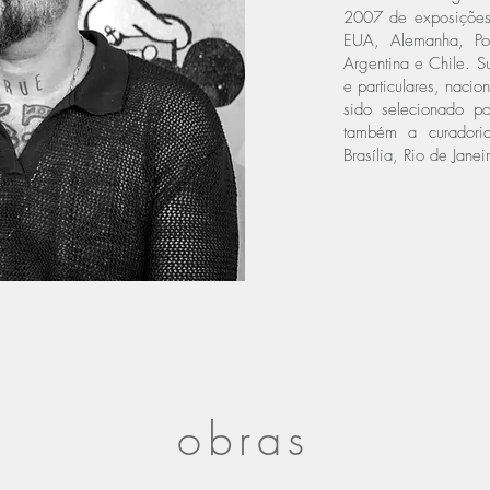
2007 de exposições 
EUA, Alemanha, Port
Argentina e Chile. Su
e particulares, nacio
sido selecionado por
também a curadoria
Brasília, Rio de Jane
obras