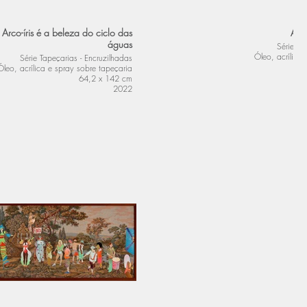
rco-íris é a beleza do ciclo das
A Pr
águas
Série Ta
Óleo, acrílica
Série Tapeçarias - Encruzilhadas
Óleo, acrílica e spray sobre tapeçaria
64,2 x 142 cm
2022