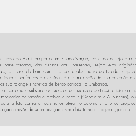
strução do Brasil enquanto um Estado-Nação, parte do desejo e nec
 parte forçada, das culturas aqui presentes, sejam elas originá
rata, em prol do bem comum e do fortalecimento do Estado, cuja s
aridades periféricas e excluídas é a manutenção de sua devoção anc
 por sua falange sincrética de berço carioca - a Umbanda.
uel contorna e subverte os projetos de exclusão do Brasil oficial em
 tapeçarias de facção e motivos europeus (Gobeleins e Aubussons), o ar
ra a luta contra o racismo estrutural, o colonialismo e os projetos 
opulação através da sobreposição entre dois tempos - aquele gasto e s