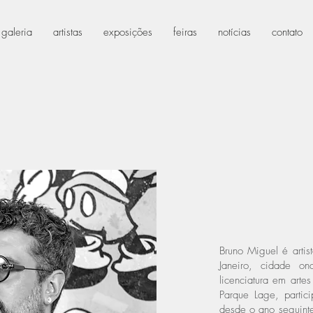
 galeria
artistas
exposições
feiras
notícias
contato
Bruno Miguel é arti
Janeiro, cidade o
licenciatura em arte
Parque Lage, parti
desde o ano seguinte